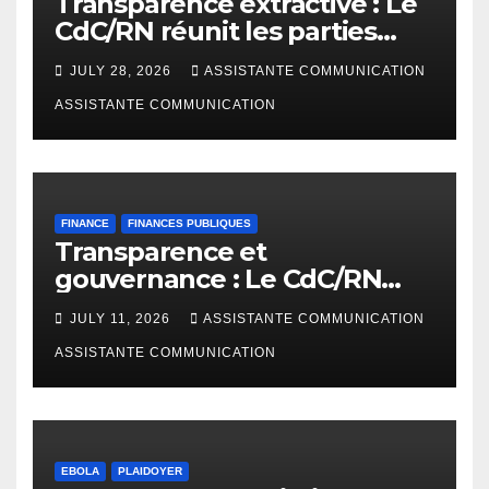
Transparence extractive : Le
CdC/RN réunit les parties
prenantes à Bunia pour
JULY 28, 2026
ASSISTANTE COMMUNICATION
enrichir le rapport de
cadrage ITIE RDC 2024
ASSISTANTE COMMUNICATION
FINANCE
FINANCES PUBLIQUES
Transparence et
gouvernance : Le CdC/RN
présente l’étude
JULY 11, 2026
ASSISTANTE COMMUNICATION
d’AfreWatch sur les
disparités de rémunération
ASSISTANTE COMMUNICATION
des institutions en RDC
EBOLA
PLAIDOYER