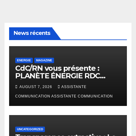
News récents
ENERGIE
MAGAZINE
CdC/RN vous présente :
PLANÈTE ÉNERGIE RDC
(Édition Janvier – Juin 2026)
AUGUST 7, 2026
ASSISTANTE
COMMUNICATION ASSISTANTE COMMUNICATION
UNCATEGORIZED