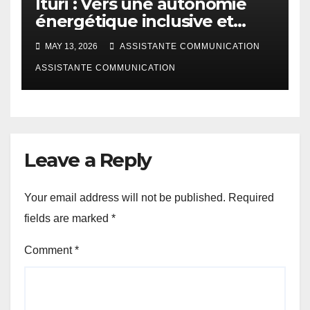
Ituri : Vers une autonomie
énergétique inclusive et
multisectorielle à l’horizon
MAY 13, 2026
ASSISTANTE COMMUNICATION
2030
ASSISTANTE COMMUNICATION
Leave a Reply
Your email address will not be published.
Required
fields are marked
*
Comment
*