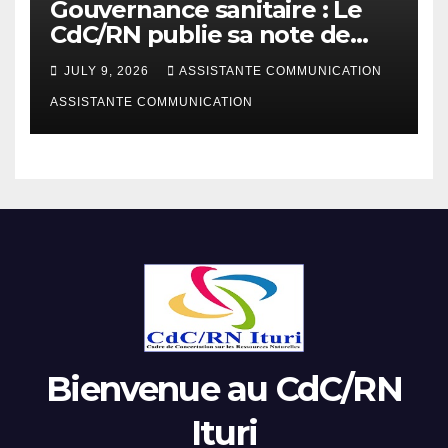
Gouvernance sanitaire : Le
CdC/RN publie sa note de
plaidoyer sur la riposte Ebola
JULY 9, 2026
ASSISTANTE COMMUNICATION
Bundibugyo
ASSISTANTE COMMUNICATION
Bienvenue au CdC/RN
Ituri