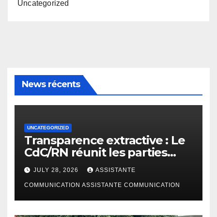
Uncategorized
News récents
UNCATEGORIZED
Transparence extractive : Le
CdC/RN réunit les parties
prenantes à Bunia pour
JULY 28, 2026
ASSISTANTE
enrichir le rapport de
cadrage ITIE RDC 2024
COMMUNICATION ASSISTANTE COMMUNICATION