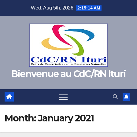
Skip
Wed. Aug 5th, 2026
2:15:15 AM
to
content
Bienvenue au CdC/RN Ituri
Month:
January 2021