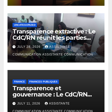
UNCATEGORIZED
Transparence extractive : Le
CdC/RN réunit les parties
prenantes à Bunia pour
JULY 28, 2026
ASSISTANTE
enrichir le rapport de
cadrage ITIE RDC 2024
COMMUNICATION ASSISTANTE COMMUNICATION
FINANCE
FINANCES PUBLIQUES
Transparence et
gouvernance : Le CdC/RN
présente l’étude
JULY 11, 2026
ASSISTANTE
d’AfreWatch sur les
COMMUNICATION ASSISTANTE COMMUNICATION