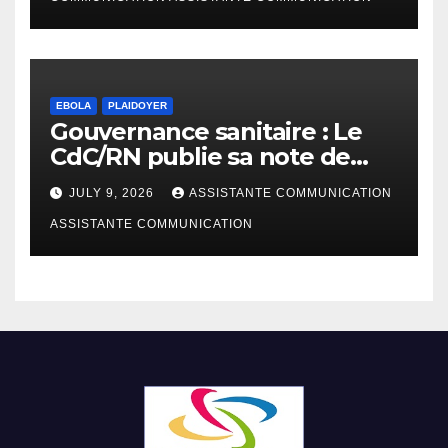
disparités de rémunération
des institutions en RDC
EBOLA
PLAIDOYER
Gouvernance sanitaire : Le
CdC/RN publie sa note de
plaidoyer sur la riposte Ebola
JULY 9, 2026
ASSISTANTE COMMUNICATION
Bundibugyo
ASSISTANTE COMMUNICATION