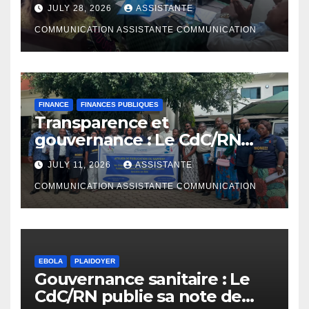
prenantes à Bunia pour
JULY 28, 2026
ASSISTANTE
enrichir le rapport de
cadrage ITIE RDC 2024
COMMUNICATION ASSISTANTE COMMUNICATION
FINANCE
FINANCES PUBLIQUES
Transparence et
gouvernance : Le CdC/RN
présente l’étude
JULY 11, 2026
ASSISTANTE
d’AfreWatch sur les
disparités de rémunération
COMMUNICATION ASSISTANTE COMMUNICATION
des institutions en RDC
EBOLA
PLAIDOYER
Gouvernance sanitaire : Le
CdC/RN publie sa note de