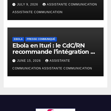
plaidoyer sur la riposte Ebola
JULY 9, 2026
ASSISTANTE COMMUNICATION
Bundibugyo
ASSISTANTE COMMUNICATION
EBOLA
PRESSE COMMUNIQUÉ
Ebola en Ituri : le CdC/RN
recommande l’intégration de
l’approche d’éducation
JUNE 15, 2026
ASSISTANTE
populaire pour lutter contre
la propagation de cette
COMMUNICATION ASSISTANTE COMMUNICATION
épidémie