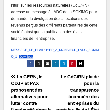
l’Ituri sur les ressources naturelles (CdC/RN)
adresse un message à l’ADG de la SOKIMO pour
demander la divulgation des allocations des
revenus perçus des différents partenaires de cette
société ainsi que la publication des états
financiers de l’entreprise.
MESSAGE_DE_PLAIDOYER_A_MONSIEUR_LADG_SOKIM
O_1
Download
Post
La CERN, le
Le CdC/RN plaide
CDJP et PAX
pour la
navigation
proposent des
transparence
alternatives pour
financière des
lutter contre
entreprises du
l’insécurité dans la
portefeuille de l’État