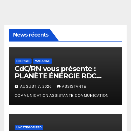
News récents
ENERGIE
MAGAZINE
CdC/RN vous présente :
PLANÈTE ÉNERGIE RDC
(Édition Janvier – Juin 2026)
AUGUST 7, 2026
ASSISTANTE
COMMUNICATION ASSISTANTE COMMUNICATION
UNCATEGORIZED