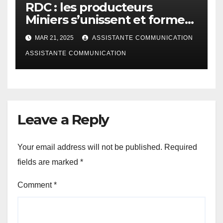
RDC : les producteurs
Miniers s’unissent et forment
une corporation pour
MAR 21, 2025
ASSISTANTE COMMUNICATION
discuter au tour du Code
minier
ASSISTANTE COMMUNICATION
Leave a Reply
Your email address will not be published.
Required
fields are marked
*
Comment
*