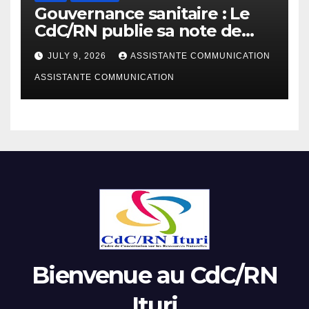
Gouvernance sanitaire : Le
CdC/RN publie sa note de
plaidoyer sur la riposte Ebola
JULY 9, 2026
ASSISTANTE COMMUNICATION
Bundibugyo
ASSISTANTE COMMUNICATION
Bienvenue au CdC/RN
Ituri