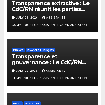
Transparence extractive : Le
CdC/RN réunit les parties
prenantes à Bunia pour
JULY 28, 2026
ASSISTANTE
enrichir le rapport de
cadrage ITIE RDC 2024
COMMUNICATION ASSISTANTE COMMUNICATION
FINANCE
FINANCES PUBLIQUES
Transparence et
gouvernance : Le CdC/RN
présente l’étude
JULY 11, 2026
ASSISTANTE
d’AfreWatch sur les
disparités de rémunération
COMMUNICATION ASSISTANTE COMMUNICATION
des institutions en RDC
EBOLA
PLAIDOYER