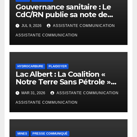
Gouvernance sanitaire : Le
CdC/RN publie sa note de
plaidoyer sur la riposte Ebola
JUL 9, 2026
ASSISTANTE COMMUNICATION
Bundibugyo
ASSISTANTE COMMUNICATION
HYDROCARBURE
PLAIDOYER
Lac Albert : La Coalition «
Notre Terre Sans Pétrole »
alerte Kinshasa sur les
MAR 31, 2026
ASSISTANTE COMMUNICATION
dérives pétrolières de
l’Ouganda
ASSISTANTE COMMUNICATION
MINES
PRESSE COMMUNIQUÉ