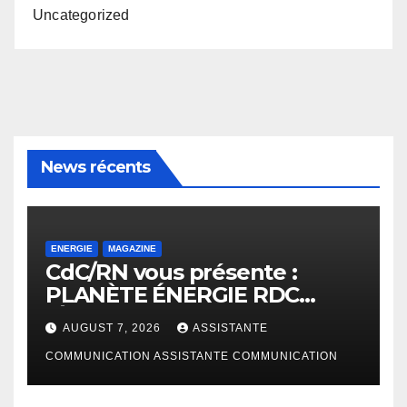
Uncategorized
News récents
ENERGIE
MAGAZINE
CdC/RN vous présente :
PLANÈTE ÉNERGIE RDC
(Édition Janvier – Juin 2026)
AUGUST 7, 2026
ASSISTANTE
COMMUNICATION ASSISTANTE COMMUNICATION