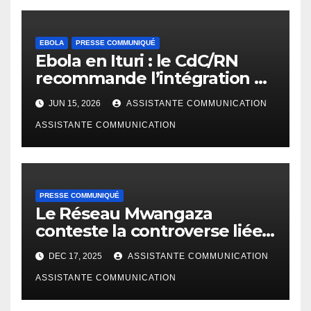
EBOLA
PRESSE COMMUNIQUÉ
Ebola en Ituri : le CdC/RN
recommande l’intégration de
l’approche d’éducation
JUN 15, 2026
ASSISTANTE COMMUNICATION
populaire pour lutter contre
la propagation de cette
ASSISTANTE COMMUNICATION
épidémie
PRESSE COMMUNIQUÉ
Le Réseau Mwangaza
conteste la controverse liée
au taux d’accès à l’électricité
DEC 17, 2025
ASSISTANTE COMMUNICATION
annoncé par le ministre de
tutelle
ASSISTANTE COMMUNICATION