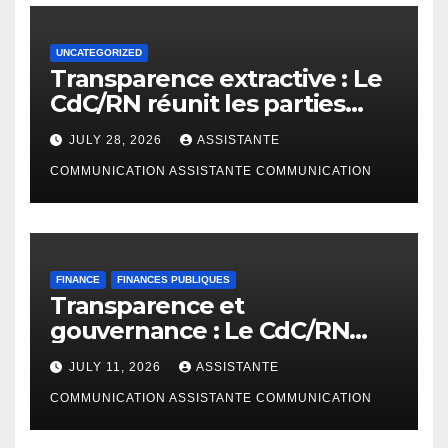
UNCATEGORIZED
Transparence extractive : Le
CdC/RN réunit les parties
prenantes à Bunia pour
JULY 28, 2026
ASSISTANTE
enrichir le rapport de
cadrage ITIE RDC 2024
COMMUNICATION ASSISTANTE COMMUNICATION
FINANCE
FINANCES PUBLIQUES
Transparence et
gouvernance : Le CdC/RN
présente l’étude
JULY 11, 2026
ASSISTANTE
d’AfreWatch sur les
disparités de rémunération
COMMUNICATION ASSISTANTE COMMUNICATION
des institutions en RDC