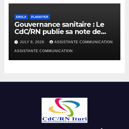
EBOLA
PLAIDOYER
Gouvernance sanitaire : Le
CdC/RN publie sa note de
plaidoyer sur la riposte Ebola
JULY 9, 2026
ASSISTANTE COMMUNICATION
Bundibugyo
ASSISTANTE COMMUNICATION