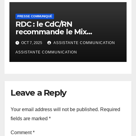
PRESSE COMMUNIQUÉ
RDC : le CdC/RN
recommande le Mix
énergétique pour sauver le
OCT 7, 2025
ASSISTANTE COMMUNICATION
pays de la crise de
l’électricité
ASSISTANTE COMMUNICATION
Leave a Reply
Your email address will not be published.
Required
fields are marked
*
Comment
*