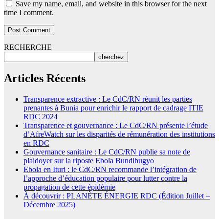
Save my name, email, and website in this browser for the next
time I comment.
RECHERCHE
cherchez
Articles Récents
Transparence extractive : Le CdC/RN réunit les parties
prenantes à Bunia pour enrichir le rapport de cadrage ITIE
RDC 2024
Transparence et gouvernance : Le CdC/RN présente l’étude
d’AfreWatch sur les disparités de rémunération des institutions
en RDC
Gouvernance sanitaire : Le CdC/RN publie sa note de
plaidoyer sur la riposte Ebola Bundibugyo
Ebola en Ituri : le CdC/RN recommande l’intégration de
l’approche d’éducation populaire pour lutter contre la
propagation de cette épidémie
À découvrir : PLANÈTE ÉNERGIE RDC (Édition Juillet –
Décembre 2025)