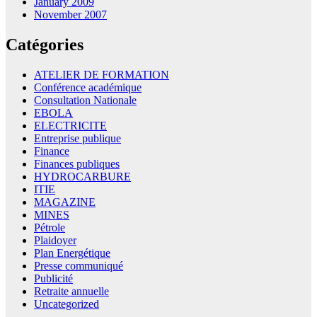
January 2009
November 2007
Catégories
ATELIER DE FORMATION
Conférence académique
Consultation Nationale
EBOLA
ELECTRICITE
Entreprise publique
Finance
Finances publiques
HYDROCARBURE
ITIE
MAGAZINE
MINES
Pétrole
Plaidoyer
Plan Energétique
Presse communiqué
Publicité
Retraite annuelle
Uncategorized