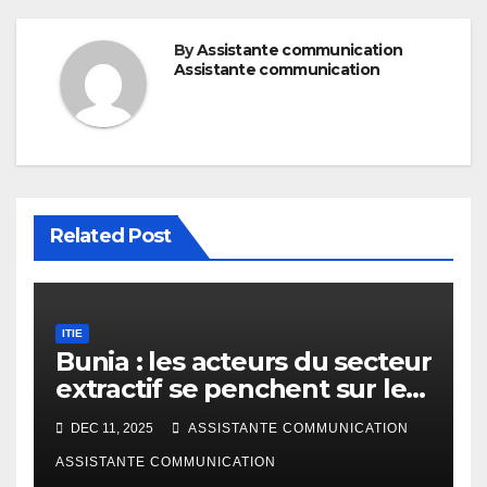
By
Assistante communication
Assistante communication
Related Post
ITIE
Bunia : les acteurs du secteur
extractif se penchent sur le
projet de rapport ITIE-RDC
DEC 11, 2025
ASSISTANTE COMMUNICATION
2023
ASSISTANTE COMMUNICATION