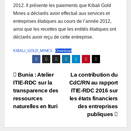
2012. Il présente les paiements que Kibali Gold
Mines a déclarés avoir effectué aux services et
entreprises étatiques au cours de l’année 2012,
ainsi que les recettes que les entités étatiques ont
déclarés avoir reçu de cette entreprise.
KIBALI_GOLD_MINES
Download
Post
Bunia : Atelier
La contribution du
ITIE-RDC sur la
CdC/RN au rapport
navigation
transparence des
ITIE-RDC 2016 sur
ressources
les états financiers
naturelles en Ituri
des entreprises
publiques