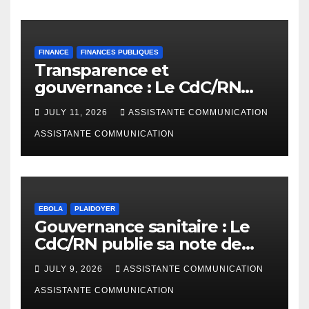
FINANCE
FINANCES PUBLIQUES
Transparence et
gouvernance : Le CdC/RN
présente l’étude
JULY 11, 2026
ASSISTANTE COMMUNICATION
d’AfreWatch sur les
disparités de rémunération
ASSISTANTE COMMUNICATION
des institutions en RDC
EBOLA
PLAIDOYER
Gouvernance sanitaire : Le
CdC/RN publie sa note de
plaidoyer sur la riposte Ebola
JULY 9, 2026
ASSISTANTE COMMUNICATION
Bundibugyo
ASSISTANTE COMMUNICATION