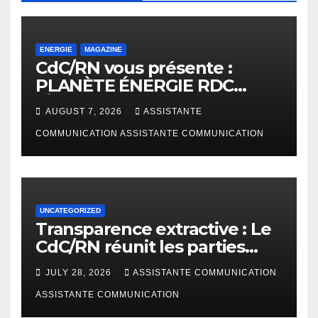
ENERGIE
MAGAZINE
CdC/RN vous présente :
PLANÈTE ÉNERGIE RDC
(Édition Janvier – Juin 2026)
AUGUST 7, 2026
ASSISTANTE
COMMUNICATION ASSISTANTE COMMUNICATION
UNCATEGORIZED
Transparence extractive : Le
CdC/RN réunit les parties
prenantes à Bunia pour
JULY 28, 2026
ASSISTANTE COMMUNICATION
enrichir le rapport de
cadrage ITIE RDC 2024
ASSISTANTE COMMUNICATION