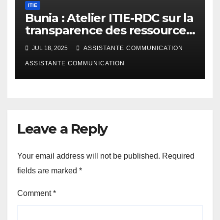
ITIE
Bunia : Atelier ITIE-RDC sur la
transparence des ressources
naturelles en Ituri
JUL 18, 2025
ASSISTANTE COMMUNICATION
ASSISTANTE COMMUNICATION
Leave a Reply
Your email address will not be published.
Required
fields are marked
*
Comment
*