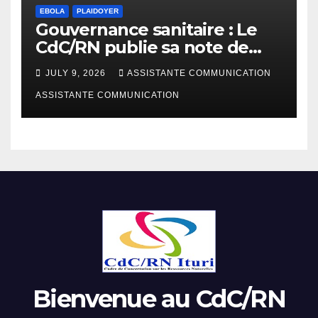
EBOLA
PLAIDOYER
Gouvernance sanitaire : Le
CdC/RN publie sa note de
plaidoyer sur la riposte Ebola
JULY 9, 2026
ASSISTANTE COMMUNICATION
Bundibugyo
ASSISTANTE COMMUNICATION
Bienvenue au CdC/RN