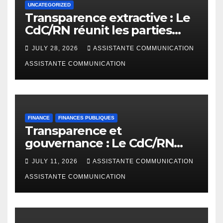
UNCATEGORIZED
Transparence extractive : Le
CdC/RN réunit les parties
prenantes à Bunia pour
JULY 28, 2026
ASSISTANTE COMMUNICATION
enrichir le rapport de
cadrage ITIE RDC 2024
ASSISTANTE COMMUNICATION
FINANCE
FINANCES PUBLIQUES
Transparence et
gouvernance : Le CdC/RN
présente l’étude
JULY 11, 2026
ASSISTANTE COMMUNICATION
d’AfreWatch sur les
disparités de rémunération
ASSISTANTE COMMUNICATION
des institutions en RDC