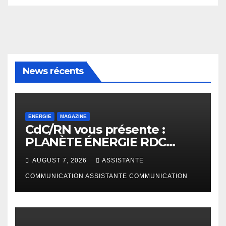
News récents
ENERGIE
MAGAZINE
CdC/RN vous présente :
PLANÈTE ÉNERGIE RDC
(Édition Janvier – Juin 2026)
AUGUST 7, 2026
ASSISTANTE
COMMUNICATION ASSISTANTE COMMUNICATION