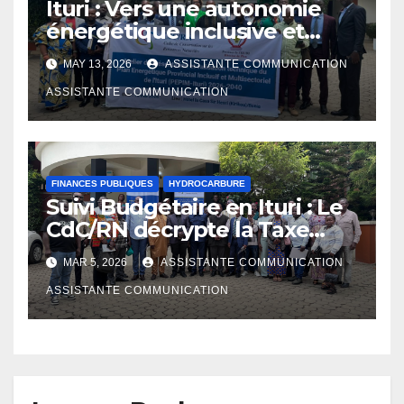
Ituri : Vers une autonomie
énergétique inclusive et
multisectorielle à l’horizon
MAY 13, 2026
ASSISTANTE COMMUNICATION
2030
ASSISTANTE COMMUNICATION
FINANCES PUBLIQUES
HYDROCARBURE
Suivi Budgétaire en Ituri : Le
CdC/RN décrypte la Taxe
Conventionnelle FEC-
MAR 5, 2026
ASSISTANTE COMMUNICATION
Gouvernement Provincial
ASSISTANTE COMMUNICATION