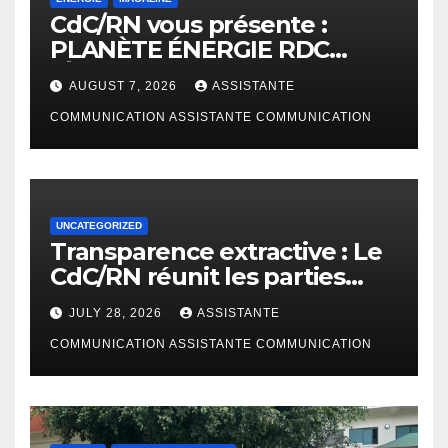
CdC/RN vous présente :
PLANÈTE ÉNERGIE RDC
(Édition Janvier – Juin 2026)
AUGUST 7, 2026
ASSISTANTE
COMMUNICATION ASSISTANTE COMMUNICATION
UNCATEGORIZED
Transparence extractive : Le
CdC/RN réunit les parties
prenantes à Bunia pour
JULY 28, 2026
ASSISTANTE
enrichir le rapport de
cadrage ITIE RDC 2024
COMMUNICATION ASSISTANTE COMMUNICATION